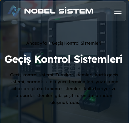
Anasayfa
Geçiş Kontrol Sistemleri
Geçiş Kontrol Sistemleri
Geçiş kontrol sistemi; Turnike sistemleri, kartlı geçiş 
sistemi, parmak izi okuyucu terminalleri, yüz okuma 
cihazları, plaka tanıma sistemleri, kollu bariyer ve 
otopark sistemleri gibi çeşitli ürün dallarından 
oluşmaktadır.