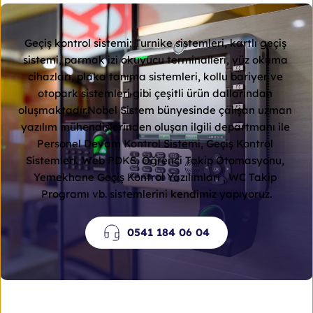
Geçiş kontrol sistemi; Turnike sistemleri, kartlı geçiş 
sistemi, parmak izi okuyucu terminalleri, yüz okuma 
cihazları, plaka tanıma sistemleri, kollu bariyer ve 
otopark sistemleri gibi çeşitli ürün dallarından 
oluşmaktadır.Nobel Sistem bünyesinde çalışan uzman 
yazılım mühendislerinden oluşan ilgili departmanı ile 
Personel Devam Kontrol Sistemi, Geçiş Kontrol 
Sistemleri, Web PDKS, Öğrenci Takip Otomasyonu, 
Yemekhane Geçiş Kontrol Yazılımları , WC Takip 
Programı vb. sistemlerini kendimiz yapıyoruz.
0541 184 06 04